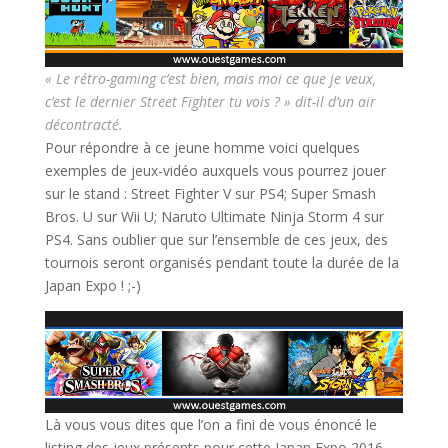
« Le rétro-gaming c’est bien, mais moi ce que je veux,
c’est le dernier Street Fighter tu vois ? » dit-il d’un air
décontracté.
Pour répondre à ce jeune homme voici quelques
exemples de jeux-vidéo auxquels vous pourrez jouer
sur le stand : Street Fighter V sur PS4; Super Smash
Bros. U sur Wii U; Naruto Ultimate Ninja Storm 4 sur
PS4. Sans oublier que sur l’ensemble de ces jeux, des
tournois seront organisés pendant toute la durée de la
Japan Expo ! ;-)
Là vous vous dites que l’on a fini de vous énoncé le
listing des jeux présents pour cette Japan Expo 2016,