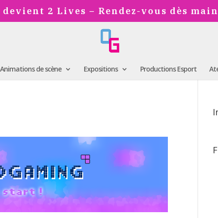
 devient 2 Lives – Rendez-vous dès mai
Animations de scène
Expositions
Productions Esport
Ate
I
F