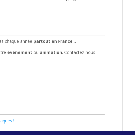
ées chaque année
partout en France
…
otre
événement
ou
animation
. Contactez-nous
naques !