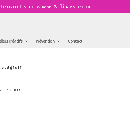
ntenant sur www.2-lives.com
liers créatifs
Prévention
Contact
nstagram
acebook